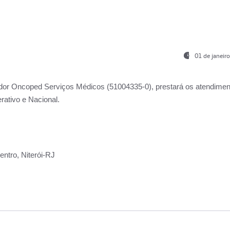
01 de janeir
ador
Oncoped Serviços Médicos
(51004335-0), prestará os atendime
rativo e Nacional.
ntro, Niterói-RJ