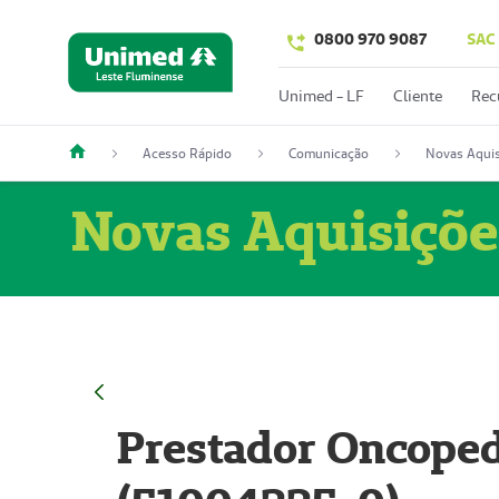
0800 970 9087
SAC
Unimed - LF
Cliente
Rec
Acesso Rápido
Comunicação
Novas Aquis
Novas Aquisiçõe
Prestador Oncoped