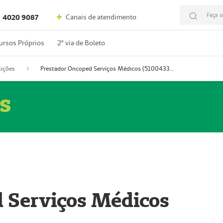
Faça s
Canais de atendimento
4020 9087
ursos Próprios
2º via de Boleto
ições
Prestador Oncoped Serviços Médicos (51004335-0)
s
 Serviços Médicos