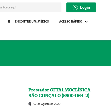
Login
ua busca aqui
ENCONTRE UM MÉDICO
ACESSO RÁPIDO
Prestador OFTALMOCLÍNICA
SÃO GONÇALO (55004164-2)
07 de Agosto de 2020