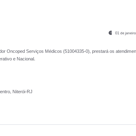
01 de janeir
ador
Oncoped Serviços Médicos
(51004335-0), prestará os atendime
rativo e Nacional.
ntro, Niterói-RJ