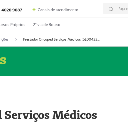
Faça s
Canais de atendimento
4020 9087
ursos Próprios
2º via de Boleto
ições
Prestador Oncoped Serviços Médicos (51004335-0)
s
 Serviços Médicos