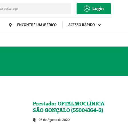
Login
ua busca aqui
ENCONTRE UM MÉDICO
ACESSO RÁPIDO
Prestador OFTALMOCLÍNICA
SÃO GONÇALO (55004164-2)
07 de Agosto de 2020