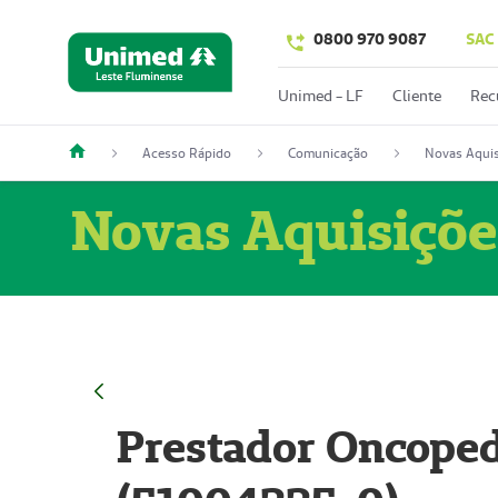
0800 970 9087
SAC
Unimed - LF
Cliente
Rec
Acesso Rápido
Comunicação
Novas Aquis
Novas Aquisiçõe
Prestador Oncoped