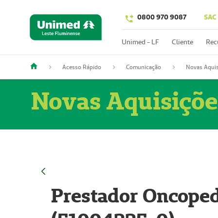
0800 970 9087
SAC
Unimed - LF
Cliente
Rec
Acesso Rápido
Comunicação
Novas Aquis
Novas Aquisiçõe
Prestador Oncoped