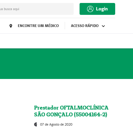
Login
ua busca aqui
ENCONTRE UM MÉDICO
ACESSO RÁPIDO
Prestador OFTALMOCLÍNICA
SÃO GONÇALO (55004164-2)
07 de Agosto de 2020