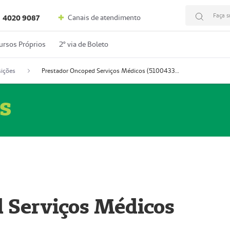
Faça s
Canais de atendimento
4020 9087
ursos Próprios
2º via de Boleto
ições
Prestador Oncoped Serviços Médicos (51004335-0)
s
 Serviços Médicos