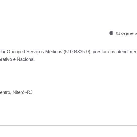
01 de janeir
ador
Oncoped Serviços Médicos
(51004335-0), prestará os atendime
rativo e Nacional.
ntro, Niterói-RJ