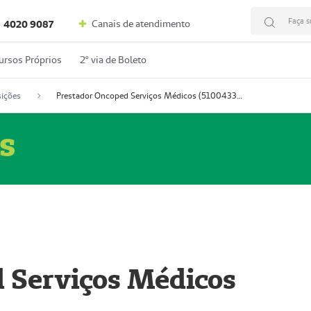
Faça s
Canais de atendimento
4020 9087
ursos Próprios
2º via de Boleto
ições
Prestador Oncoped Serviços Médicos (51004335-0)
s
 Serviços Médicos