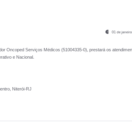
01 de janeir
ador
Oncoped Serviços Médicos
(51004335-0), prestará os atendime
rativo e Nacional.
ntro, Niterói-RJ