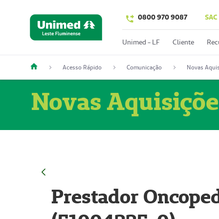
0800 970 9087
SAC
Unimed - LF
Cliente
Rec
Acesso Rápido
Comunicação
Novas Aquis
Novas Aquisiçõe
Prestador Oncoped