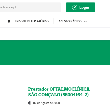
Login
ua busca aqui
ENCONTRE UM MÉDICO
ACESSO RÁPIDO
Prestador OFTALMOCLÍNICA
SÃO GONÇALO (55004164-2)
07 de Agosto de 2020