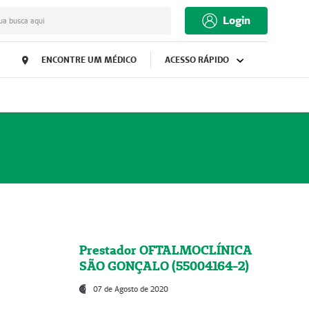
Login
ua busca aqui
ENCONTRE UM MÉDICO
ACESSO RÁPIDO
Prestador OFTALMOCLÍNICA
SÃO GONÇALO (55004164-2)
07 de Agosto de 2020