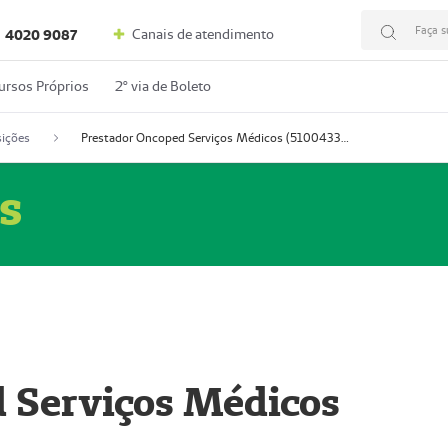
Faça s
Canais de atendimento
4020 9087
ursos Próprios
2º via de Boleto
ições
Prestador Oncoped Serviços Médicos (51004335-0)
s
 Serviços Médicos