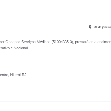
01 de janeir
ador
Oncoped Serviços Médicos
(51004335-0), prestará os atendime
rativo e Nacional.
ntro, Niterói-RJ