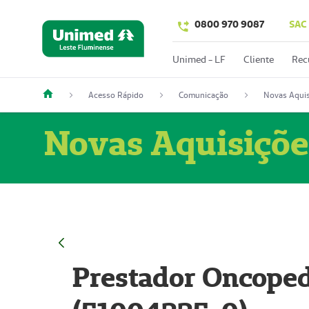
0800 970 9087
SAC
Unimed - LF
Cliente
Rec
Acesso Rápido
Comunicação
Novas Aquis
Novas Aquisiçõe
Prestador Oncoped