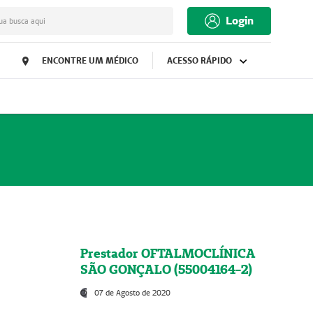
Login
ua busca aqui
ENCONTRE UM MÉDICO
ACESSO RÁPIDO
Prestador OFTALMOCLÍNICA
SÃO GONÇALO (55004164-2)
07 de Agosto de 2020