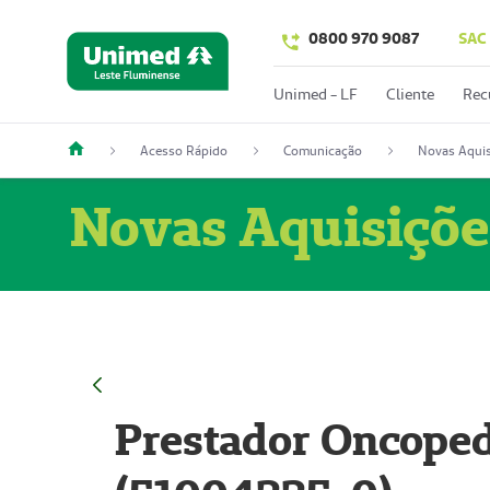
0800 970 9087
SAC
Unimed - LF
Cliente
Rec
Acesso Rápido
Comunicação
Novas Aquis
Novas Aquisiçõe
Prestador Oncoped