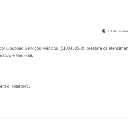
01 de janeir
ador
Oncoped Serviços Médicos
(51004335-0), prestará os atendime
rativo e Nacional.
ntro, Niterói-RJ