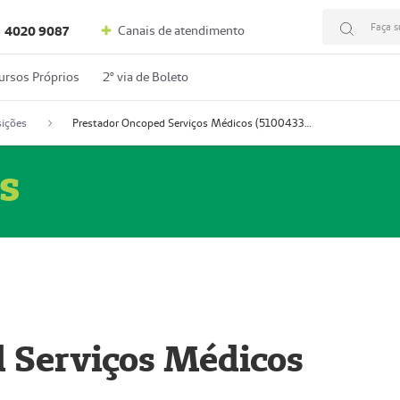
Faça s
Canais de atendimento
4020 9087
ursos Próprios
2º via de Boleto
ições
Prestador Oncoped Serviços Médicos (51004335-0)
s
 Serviços Médicos