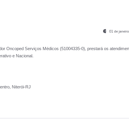
01 de janeir
ador
Oncoped Serviços Médicos
(51004335-0), prestará os atendime
rativo e Nacional.
ntro, Niterói-RJ