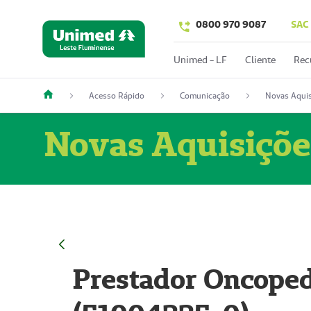
0800 970 9087
SAC
Unimed - LF
Cliente
Rec
Acesso Rápido
Comunicação
Novas Aquis
Novas Aquisiçõe
Prestador Oncoped