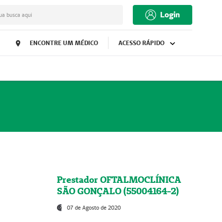
Login
ua busca aqui
ENCONTRE UM MÉDICO
ACESSO RÁPIDO
Prestador OFTALMOCLÍNICA
SÃO GONÇALO (55004164-2)
07 de Agosto de 2020