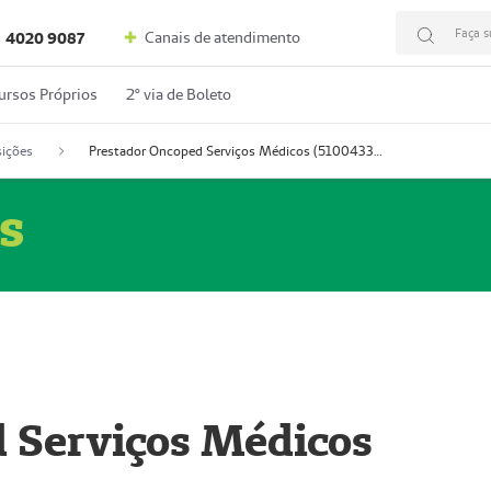
Faça s
Canais de atendimento
4020 9087
ursos Próprios
2º via de Boleto
ições
Prestador Oncoped Serviços Médicos (51004335-0)
s
 Serviços Médicos