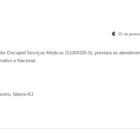
01 de janeir
ador
Oncoped Serviços Médicos
(51004335-0), prestará os atendime
rativo e Nacional.
ntro, Niterói-RJ