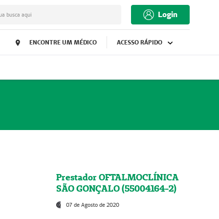
Login
ua busca aqui
ENCONTRE UM MÉDICO
ACESSO RÁPIDO
Prestador OFTALMOCLÍNICA
SÃO GONÇALO (55004164-2)
07 de Agosto de 2020