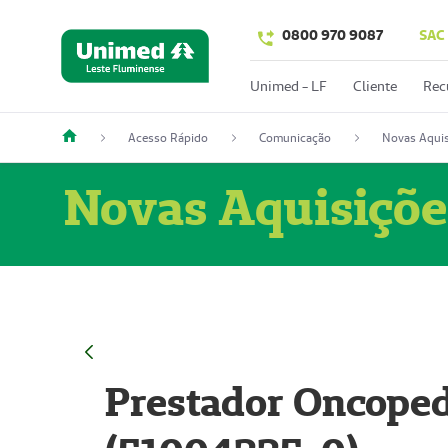
0800 970 9087
SAC
Unimed - LF
Cliente
Rec
Acesso Rápido
Comunicação
Novas Aquis
Novas Aquisiçõe
Prestador Oncoped