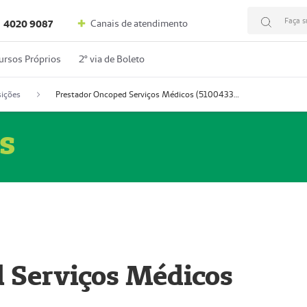
Faça s
Canais de atendimento
4020 9087
ursos Próprios
2º via de Boleto
ições
Prestador Oncoped Serviços Médicos (51004335-0)
s
 Serviços Médicos