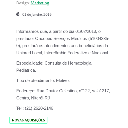
Design:
Marketing
01 de janeiro, 2019
Informamos que, a partir do
dia 01/02/2019
, o
prestador
Oncoped Serviços Médicos
(51004335-
0), prestará os atendimentos aos beneficiários da
Unimed Local, Intercâmbio Federativo e Nacional.
Especialidade:
Consulta de Hematologia
Pediátrica.
Tipo de atendimento:
Eletivo.
Endereço:
Rua Doutor Celestino, n°122, sala1317,
Centro, Niterói-RJ
Tel.:
(21) 2620-2146
NOVAS AQUISIÇÕES