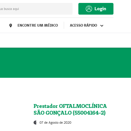
Login
ua busca aqui
ENCONTRE UM MÉDICO
ACESSO RÁPIDO
Prestador OFTALMOCLÍNICA
SÃO GONÇALO (55004164-2)
07 de Agosto de 2020