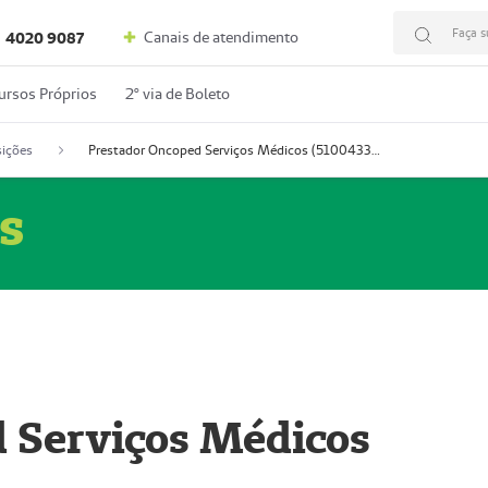
Faça s
Canais de atendimento
4020 9087
ursos Próprios
2º via de Boleto
ições
Prestador Oncoped Serviços Médicos (51004335-0)
s
 Serviços Médicos