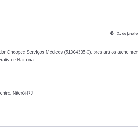
01 de janeir
ador
Oncoped Serviços Médicos
(51004335-0), prestará os atendime
rativo e Nacional.
ntro, Niterói-RJ