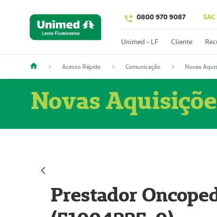
0800 970 9087
SAC
Unimed - LF
Cliente
Rec
Acesso Rápido
Comunicação
Novas Aquis
Novas Aquisiçõe
Prestador Oncoped