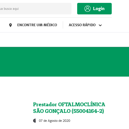
Login
ua busca aqui
ENCONTRE UM MÉDICO
ACESSO RÁPIDO
Prestador OFTALMOCLÍNICA
SÃO GONÇALO (55004164-2)
07 de Agosto de 2020