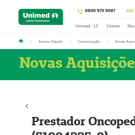
0800 970 9087
SAC
Unimed - LF
Cliente
Rec
Acesso Rápido
Comunicação
Novas Aquis
Novas Aquisiçõe
Prestador Oncoped