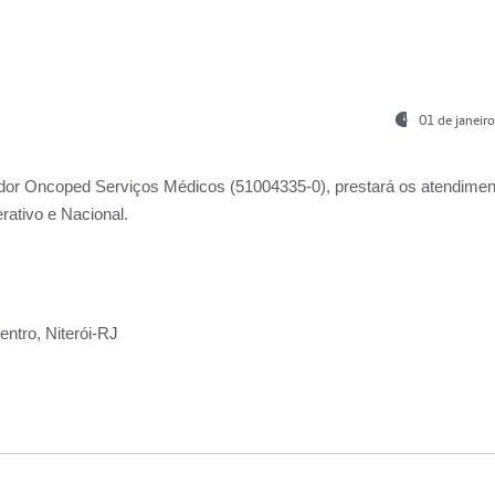
01 de janeir
ador
Oncoped Serviços Médicos
(51004335-0), prestará os atendime
rativo e Nacional.
ntro, Niterói-RJ