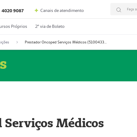
Faça s
Canais de atendimento
4020 9087
ursos Próprios
2º via de Boleto
ições
Prestador Oncoped Serviços Médicos (51004335-0)
s
 Serviços Médicos