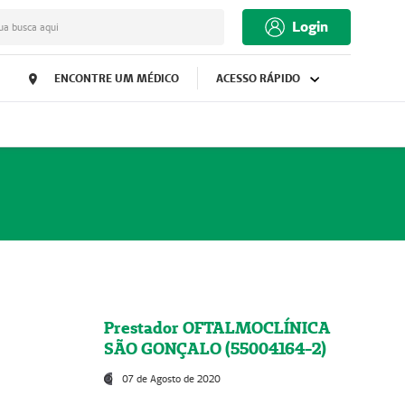
Login
ua busca aqui
ENCONTRE UM MÉDICO
ACESSO RÁPIDO
Prestador OFTALMOCLÍNICA
SÃO GONÇALO (55004164-2)
07 de Agosto de 2020