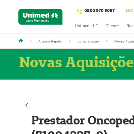
0800 970 9087
SAC
Unimed - LF
Cliente
Rec
Acesso Rápido
Comunicação
Novas Aquis
Novas Aquisiçõe
Prestador Oncoped