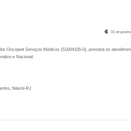
01 de janeir
ador
Oncoped Serviços Médicos
(51004335-0), prestará os atendime
rativo e Nacional.
ntro, Niterói-RJ