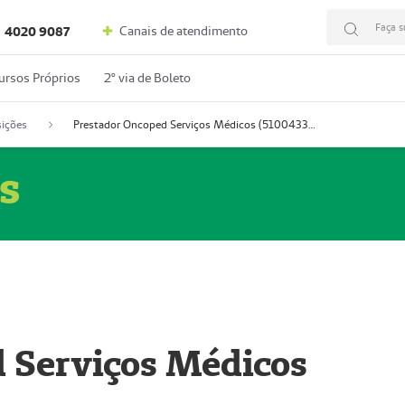
Faça s
Canais de atendimento
4020 9087
ursos Próprios
2º via de Boleto
ições
Prestador Oncoped Serviços Médicos (51004335-0)
s
 Serviços Médicos