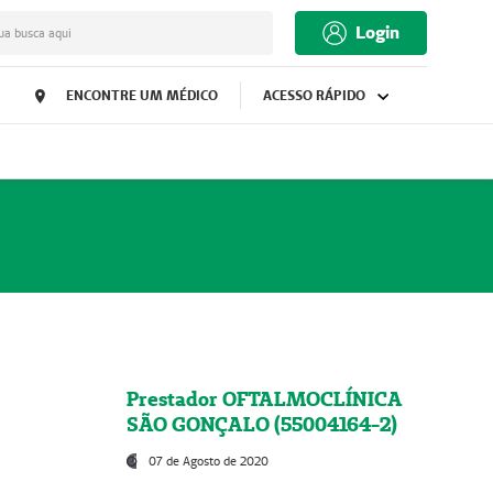
Login
ua busca aqui
ENCONTRE UM MÉDICO
ACESSO RÁPIDO
Prestador OFTALMOCLÍNICA
SÃO GONÇALO (55004164-2)
07 de Agosto de 2020