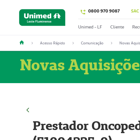
0800 970 9087
SAC
Unimed - LF
Cliente
Rec
Acesso Rápido
Comunicação
Novas Aquis
Novas Aquisiçõe
Prestador Oncoped