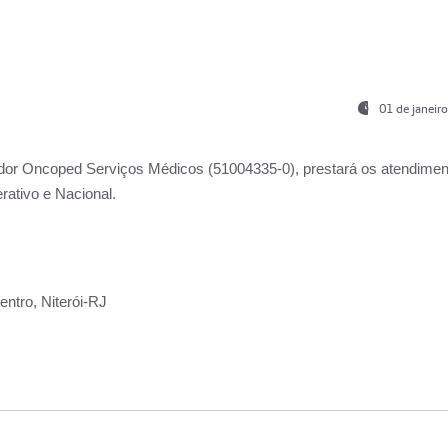
01 de janeir
ador
Oncoped Serviços Médicos
(51004335-0), prestará os atendime
rativo e Nacional.
ntro, Niterói-RJ