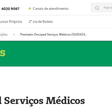
Faça s
Canais de atendimento
4020 9087
ursos Próprios
2º via de Boleto
ições
Prestador Oncoped Serviços Médicos (51004335-0)
s
 Serviços Médicos