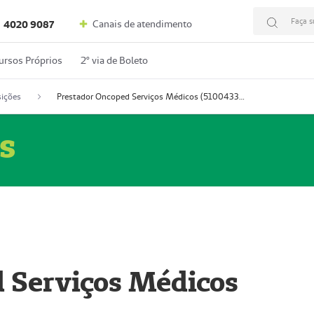
Faça s
Canais de atendimento
4020 9087
ursos Próprios
2º via de Boleto
ições
Prestador Oncoped Serviços Médicos (51004335-0)
s
 Serviços Médicos