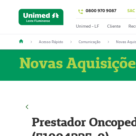
0800 970 9087
SAC
Unimed - LF
Cliente
Rec
Acesso Rápido
Comunicação
Novas Aquis
Novas Aquisiçõe
Prestador Oncoped