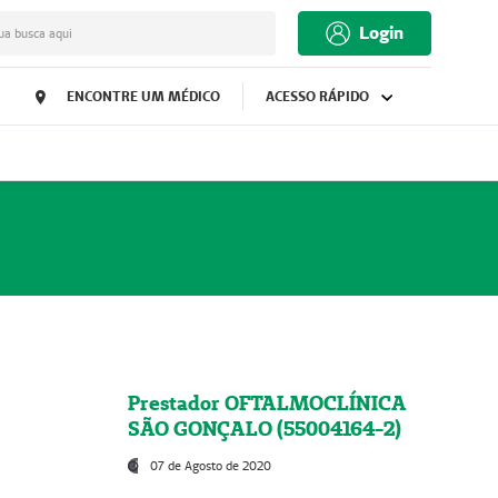
Login
ua busca aqui
ENCONTRE UM MÉDICO
ACESSO RÁPIDO
Prestador OFTALMOCLÍNICA
SÃO GONÇALO (55004164-2)
07 de Agosto de 2020