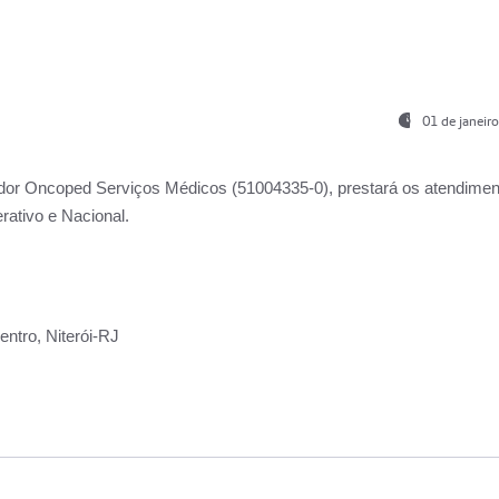
01 de janeir
ador
Oncoped Serviços Médicos
(51004335-0), prestará os atendime
rativo e Nacional.
ntro, Niterói-RJ