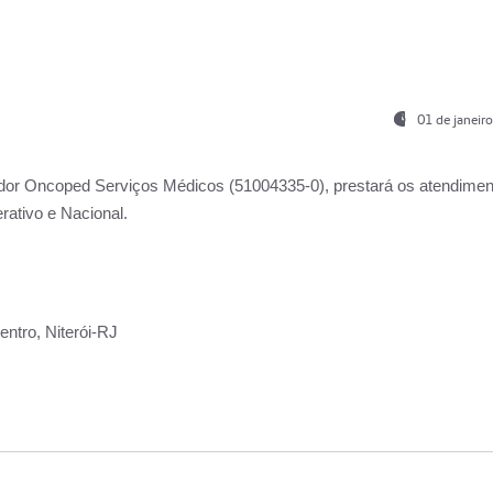
01 de janeir
ador
Oncoped Serviços Médicos
(51004335-0), prestará os atendime
rativo e Nacional.
ntro, Niterói-RJ