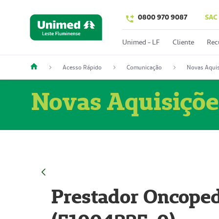
0800 970 9087
SAC
Unimed - LF
Cliente
Rec
Acesso Rápido
Comunicação
Novas Aquis
Novas Aquisiçõe
Prestador Oncoped