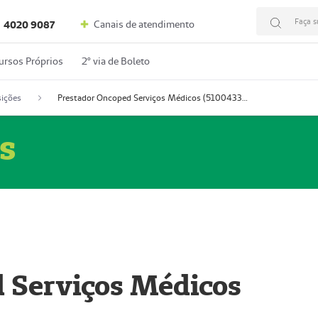
Faça s
Canais de atendimento
4020 9087
ursos Próprios
2º via de Boleto
ições
Prestador Oncoped Serviços Médicos (51004335-0)
s
 Serviços Médicos