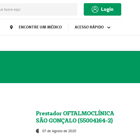
Login
ua busca aqui
ENCONTRE UM MÉDICO
ACESSO RÁPIDO
Prestador OFTALMOCLÍNICA
SÃO GONÇALO (55004164-2)
07 de Agosto de 2020