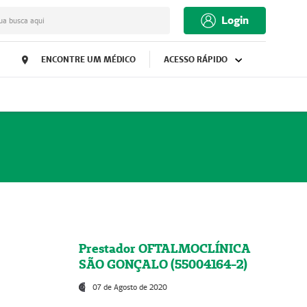
Login
ua busca aqui
ENCONTRE UM MÉDICO
ACESSO RÁPIDO
Prestador OFTALMOCLÍNICA
SÃO GONÇALO (55004164-2)
07 de Agosto de 2020