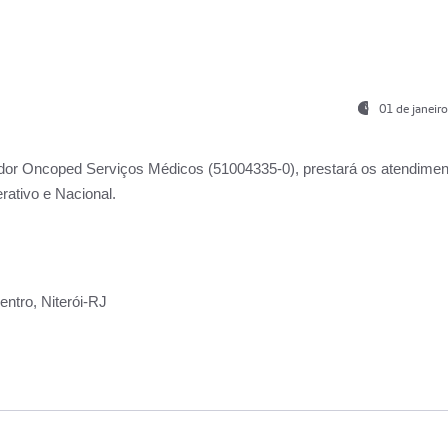
01 de janeir
ador
Oncoped Serviços Médicos
(51004335-0), prestará os atendime
rativo e Nacional.
ntro, Niterói-RJ