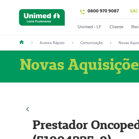
0800 970 9087
SAC
Unimed - LF
Cliente
Rec
Acesso Rápido
Comunicação
Novas Aquis
Novas Aquisiçõe
Prestador Oncoped