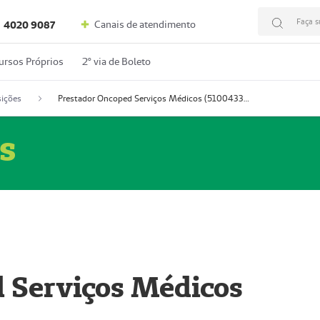
Faça s
Canais de atendimento
4020 9087
ursos Próprios
2º via de Boleto
ições
Prestador Oncoped Serviços Médicos (51004335-0)
s
 Serviços Médicos