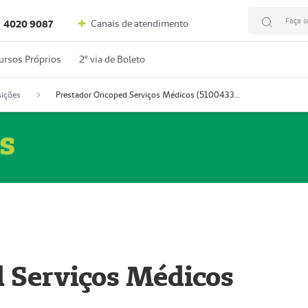
Faça s
Canais de atendimento
4020 9087
ursos Próprios
2º via de Boleto
ições
Prestador Oncoped Serviços Médicos (51004335-0)
s
 Serviços Médicos