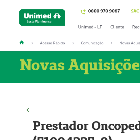
0800 970 9087
SAC
Unimed - LF
Cliente
Rec
Acesso Rápido
Comunicação
Novas Aquis
Novas Aquisiçõe
Prestador Oncoped