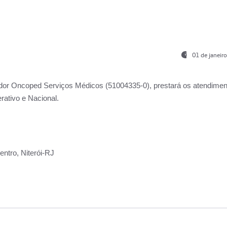
01 de janeir
ador
Oncoped Serviços Médicos
(51004335-0), prestará os atendime
rativo e Nacional.
ntro, Niterói-RJ