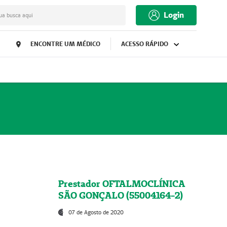
Login
ua busca aqui
ENCONTRE UM MÉDICO
ACESSO RÁPIDO
Prestador OFTALMOCLÍNICA
SÃO GONÇALO (55004164-2)
07 de Agosto de 2020