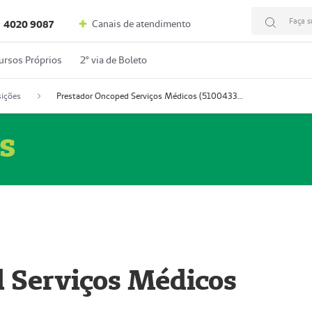
Faça s
Canais de atendimento
4020 9087
ursos Próprios
2º via de Boleto
ições
Prestador Oncoped Serviços Médicos (51004335-0)
s
 Serviços Médicos