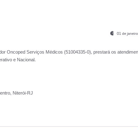
01 de janeir
ador
Oncoped Serviços Médicos
(51004335-0), prestará os atendime
rativo e Nacional.
ntro, Niterói-RJ