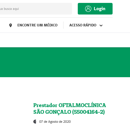
Login
ua busca aqui
ENCONTRE UM MÉDICO
ACESSO RÁPIDO
Prestador OFTALMOCLÍNICA
SÃO GONÇALO (55004164-2)
07 de Agosto de 2020