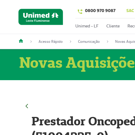
0800 970 9087
SAC
Unimed - LF
Cliente
Rec
Acesso Rápido
Comunicação
Novas Aquis
Novas Aquisiçõe
Prestador Oncoped