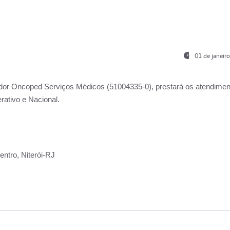
01 de janeir
ador
Oncoped Serviços Médicos
(51004335-0), prestará os atendime
rativo e Nacional.
ntro, Niterói-RJ