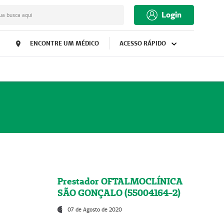
Login
ua busca aqui
ENCONTRE UM MÉDICO
ACESSO RÁPIDO
Prestador OFTALMOCLÍNICA
SÃO GONÇALO (55004164-2)
07 de Agosto de 2020