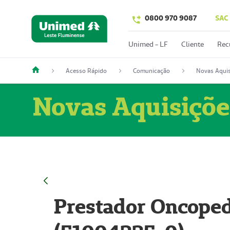
0800 970 9087
SAC
Unimed - LF
Cliente
Rec
Acesso Rápido
Comunicação
Novas Aquis
Novas Aquisiçõe
Prestador Oncoped