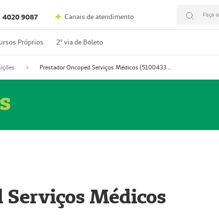
Faça s
Canais de atendimento
4020 9087
ursos Próprios
2º via de Boleto
ições
Prestador Oncoped Serviços Médicos (51004335-0)
s
 Serviços Médicos