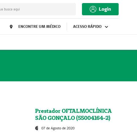
Login
ua busca aqui
ENCONTRE UM MÉDICO
ACESSO RÁPIDO
Prestador OFTALMOCLÍNICA
SÃO GONÇALO (55004164-2)
07 de Agosto de 2020