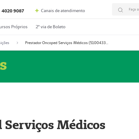
Faça s
Canais de atendimento
4020 9087
ursos Próprios
2º via de Boleto
ições
Prestador Oncoped Serviços Médicos (51004335-0)
s
 Serviços Médicos