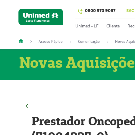
0800 970 9087
SAC
Unimed - LF
Cliente
Rec
Acesso Rápido
Comunicação
Novas Aquis
Novas Aquisiçõe
Prestador Oncoped