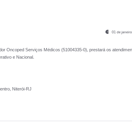
01 de janeir
ador
Oncoped Serviços Médicos
(51004335-0), prestará os atendime
rativo e Nacional.
ntro, Niterói-RJ