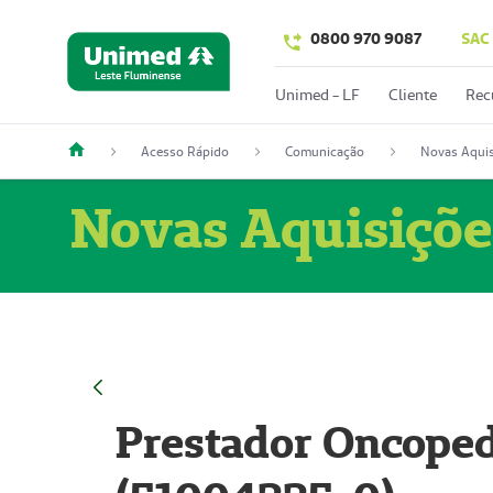
0800 970 9087
SAC
Unimed - LF
Cliente
Rec
Acesso Rápido
Comunicação
Novas Aquis
Novas Aquisiçõe
Prestador Oncoped