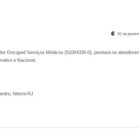
01 de janeir
ador
Oncoped Serviços Médicos
(51004335-0), prestará os atendime
rativo e Nacional.
ntro, Niterói-RJ