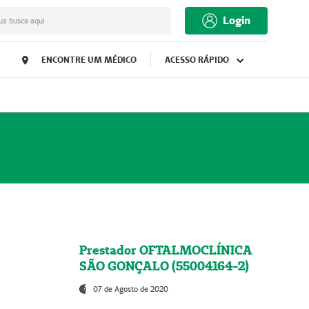
Login
ua busca aqui
ENCONTRE UM MÉDICO
ACESSO RÁPIDO
Prestador OFTALMOCLÍNICA
SÃO GONÇALO (55004164-2)
07 de Agosto de 2020