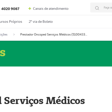
Faça s
Canais de atendimento
4020 9087
ursos Próprios
2º via de Boleto
ições
Prestador Oncoped Serviços Médicos (51004335-0)
s
 Serviços Médicos