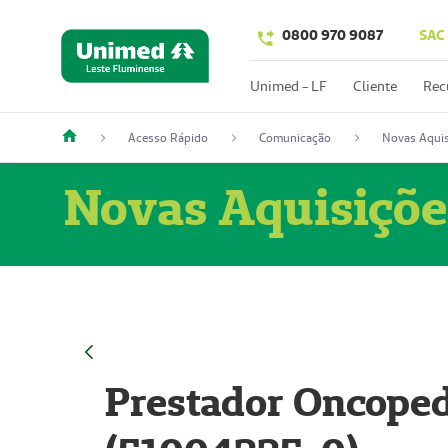
0800 970 9087
SAC
Unimed - LF
Cliente
Rec
Acesso Rápido
Comunicação
Novas Aquis
Novas Aquisiçõe
Prestador Oncoped