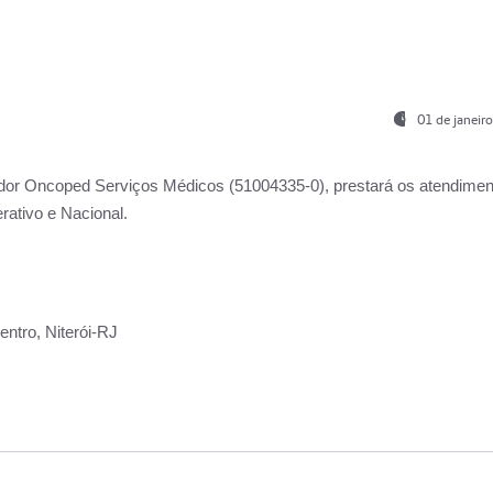
01 de janeir
ador
Oncoped Serviços Médicos
(51004335-0), prestará os atendime
rativo e Nacional.
ntro, Niterói-RJ