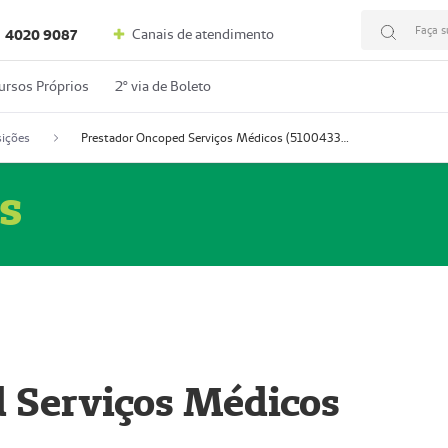
Faça s
Canais de atendimento
4020 9087
ursos Próprios
2º via de Boleto
ições
Prestador Oncoped Serviços Médicos (51004335-0)
s
 Serviços Médicos