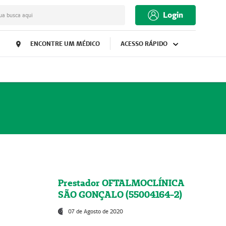
Login
ua busca aqui
ENCONTRE UM MÉDICO
ACESSO RÁPIDO
Prestador OFTALMOCLÍNICA
SÃO GONÇALO (55004164-2)
07 de Agosto de 2020