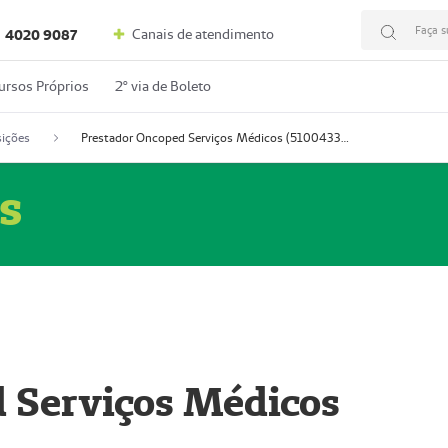
Faça s
Canais de atendimento
4020 9087
ursos Próprios
2º via de Boleto
ições
Prestador Oncoped Serviços Médicos (51004335-0)
s
 Serviços Médicos