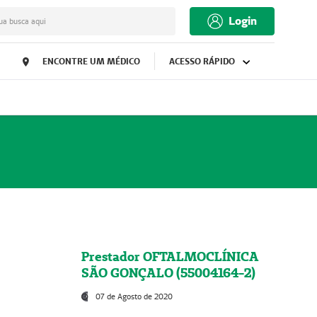
Login
ua busca aqui
ENCONTRE UM MÉDICO
ACESSO RÁPIDO
Prestador OFTALMOCLÍNICA
SÃO GONÇALO (55004164-2)
07 de Agosto de 2020