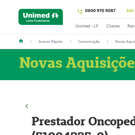
0800 970 9087
SAC
Unimed - LF
Cliente
Rec
Acesso Rápido
Comunicação
Novas Aquis
Novas Aquisiçõe
Prestador Oncoped