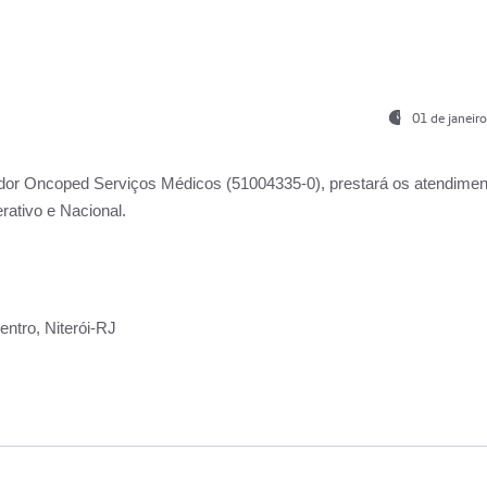
01 de janeir
ador
Oncoped Serviços Médicos
(51004335-0), prestará os atendime
rativo e Nacional.
ntro, Niterói-RJ