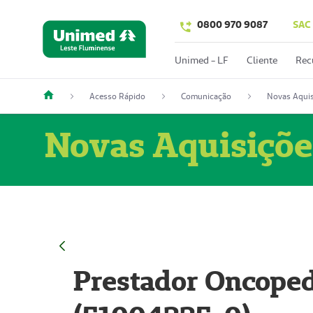
0800 970 9087
SAC
Unimed - LF
Cliente
Rec
Acesso Rápido
Comunicação
Novas Aquis
Novas Aquisiçõe
Prestador Oncoped