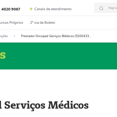
Faça s
Canais de atendimento
4020 9087
ursos Próprios
2º via de Boleto
ições
Prestador Oncoped Serviços Médicos (51004335-0)
s
 Serviços Médicos