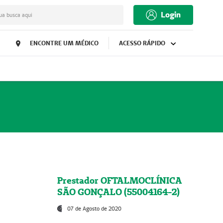
Login
ua busca aqui
ENCONTRE UM MÉDICO
ACESSO RÁPIDO
Prestador OFTALMOCLÍNICA
SÃO GONÇALO (55004164-2)
07 de Agosto de 2020