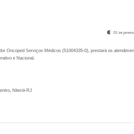
01 de janeir
ador
Oncoped Serviços Médicos
(51004335-0), prestará os atendime
rativo e Nacional.
ntro, Niterói-RJ