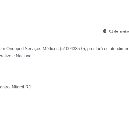
01 de janeir
ador
Oncoped Serviços Médicos
(51004335-0), prestará os atendime
rativo e Nacional.
ntro, Niterói-RJ