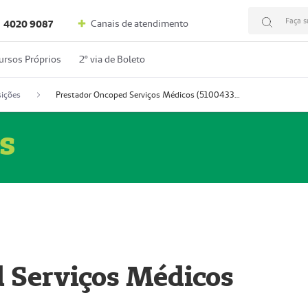
Faça s
Canais de atendimento
4020 9087
ursos Próprios
2º via de Boleto
ições
Prestador Oncoped Serviços Médicos (51004335-0)
s
 Serviços Médicos