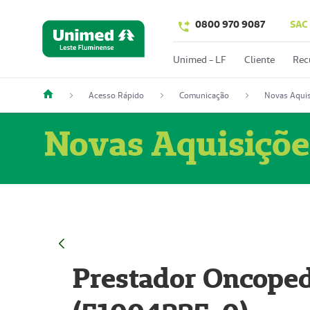
0800 970 9087
SAC
Unimed - LF
Cliente
Rec
Acesso Rápido
Comunicação
Novas Aquis
Novas Aquisiçõe
Prestador Oncoped