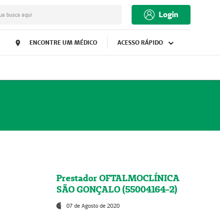
Login
ua busca aqui
ENCONTRE UM MÉDICO
ACESSO RÁPIDO
Prestador OFTALMOCLÍNICA
SÃO GONÇALO (55004164-2)
07 de Agosto de 2020