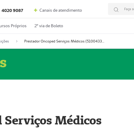
Faça s
Canais de atendimento
4020 9087
ursos Próprios
2º via de Boleto
ições
Prestador Oncoped Serviços Médicos (51004335-0)
s
 Serviços Médicos