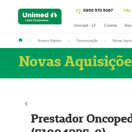
0800 970 9087
SAC
Unimed - LF
Cliente
Rec
Acesso Rápido
Comunicação
Novas Aquis
Novas Aquisiçõe
Prestador Oncoped