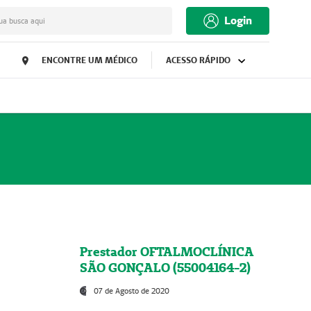
Login
ua busca aqui
ENCONTRE UM MÉDICO
ACESSO RÁPIDO
Prestador OFTALMOCLÍNICA
SÃO GONÇALO (55004164-2)
07 de Agosto de 2020