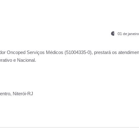
01 de janeir
ador
Oncoped Serviços Médicos
(51004335-0), prestará os atendime
rativo e Nacional.
ntro, Niterói-RJ