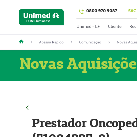
0800 970 9087
SAC
Unimed - LF
Cliente
Rec
Acesso Rápido
Comunicação
Novas Aquis
Novas Aquisiçõe
Prestador Oncoped