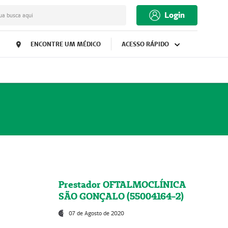
Login
ua busca aqui
ENCONTRE UM MÉDICO
ACESSO RÁPIDO
Prestador OFTALMOCLÍNICA
SÃO GONÇALO (55004164-2)
07 de Agosto de 2020