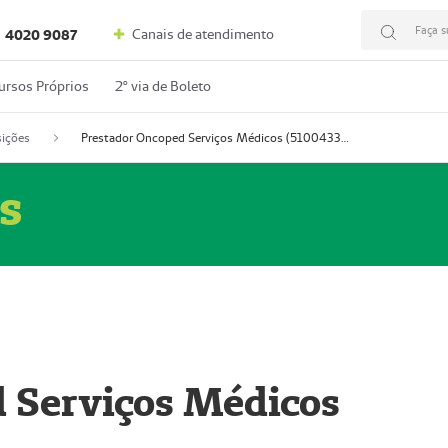
Faça s
Canais de atendimento
4020 9087
ursos Próprios
2º via de Boleto
ições
Prestador Oncoped Serviços Médicos (51004335-0)
s
 Serviços Médicos