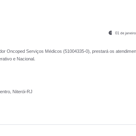
01 de janeir
ador
Oncoped Serviços Médicos
(51004335-0), prestará os atendime
rativo e Nacional.
ntro, Niterói-RJ