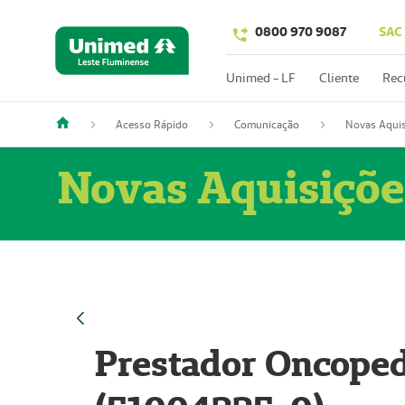
0800 970 9087
SAC
Unimed - LF
Cliente
Rec
Acesso Rápido
Comunicação
Novas Aquis
Novas Aquisiçõe
Prestador Oncoped