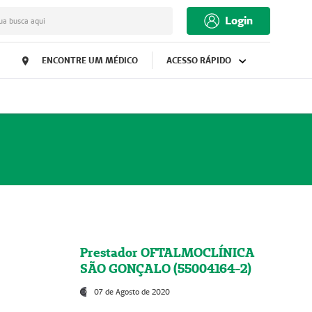
Login
ua busca aqui
ENCONTRE UM MÉDICO
ACESSO RÁPIDO
Prestador OFTALMOCLÍNICA
SÃO GONÇALO (55004164-2)
07 de Agosto de 2020