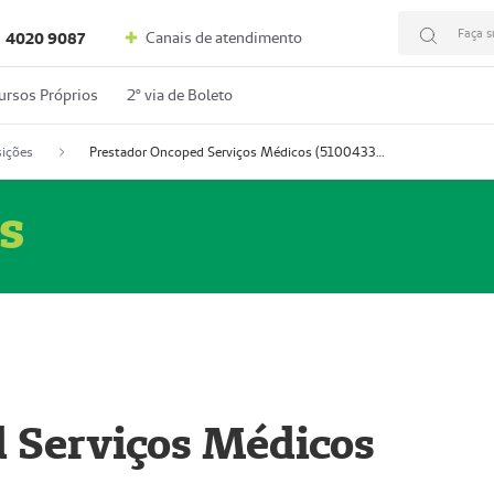
Faça s
Canais de atendimento
4020 9087
ursos Próprios
2º via de Boleto
ições
Prestador Oncoped Serviços Médicos (51004335-0)
s
 Serviços Médicos