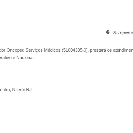
01 de janeir
ador
Oncoped Serviços Médicos
(51004335-0), prestará os atendime
rativo e Nacional.
ntro, Niterói-RJ