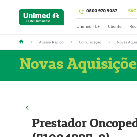
0800 970 9087
SAC
Unimed - LF
Cliente
Rec
Acesso Rápido
Comunicação
Novas Aquis
Novas Aquisiçõe
Prestador Oncoped