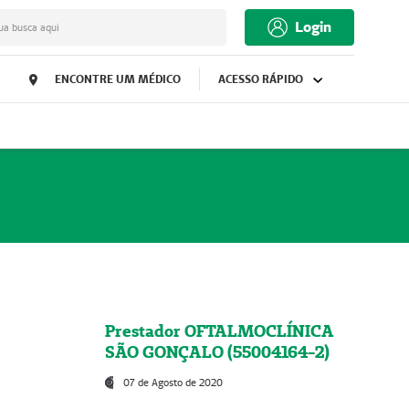
Login
ua busca aqui
ENCONTRE UM MÉDICO
ACESSO RÁPIDO
Prestador OFTALMOCLÍNICA
SÃO GONÇALO (55004164-2)
07 de Agosto de 2020