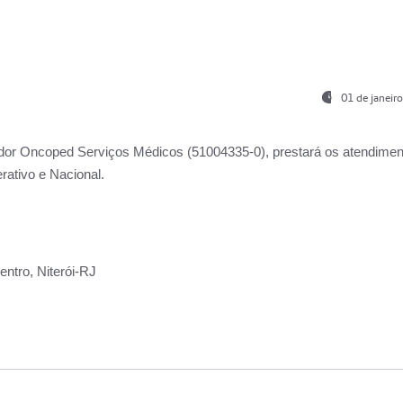
01 de janeir
ador
Oncoped Serviços Médicos
(51004335-0), prestará os atendime
rativo e Nacional.
ntro, Niterói-RJ