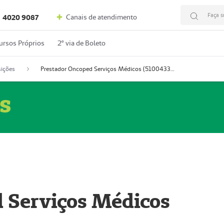
Faça s
Canais de atendimento
4020 9087
ursos Próprios
2º via de Boleto
ições
Prestador Oncoped Serviços Médicos (51004335-0)
s
 Serviços Médicos