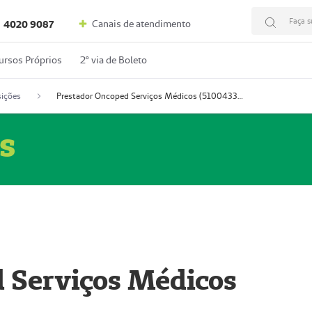
Faça s
Canais de atendimento
4020 9087
ursos Próprios
2º via de Boleto
ições
Prestador Oncoped Serviços Médicos (51004335-0)
s
 Serviços Médicos