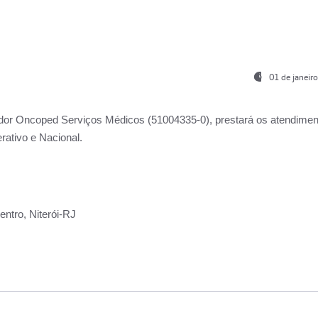
01 de janeir
ador
Oncoped Serviços Médicos
(51004335-0), prestará os atendime
rativo e Nacional.
ntro, Niterói-RJ