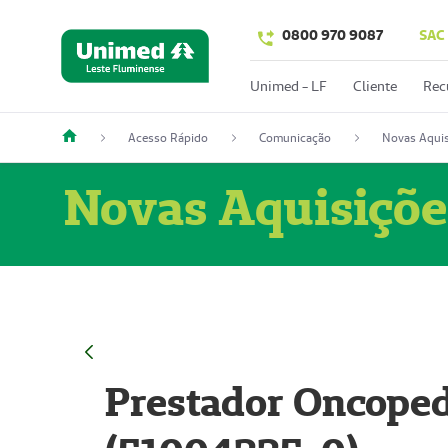
0800 970 9087
SAC
Unimed - LF
Cliente
Rec
Acesso Rápido
Comunicação
Novas Aquis
Novas Aquisiçõe
Prestador Oncoped