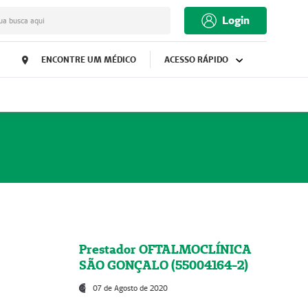
Login
ua busca aqui
ENCONTRE UM MÉDICO
ACESSO RÁPIDO
Prestador OFTALMOCLÍNICA
SÃO GONÇALO (55004164-2)
07 de Agosto de 2020