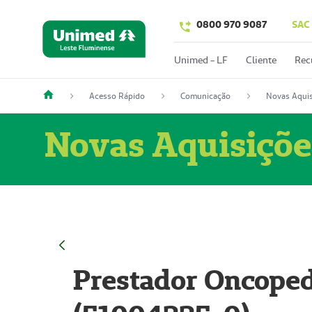
0800 970 9087
SAC
Unimed - LF
Cliente
Rec
Acesso Rápido
Comunicação
Novas Aquis
Novas Aquisiçõe
Prestador Oncoped