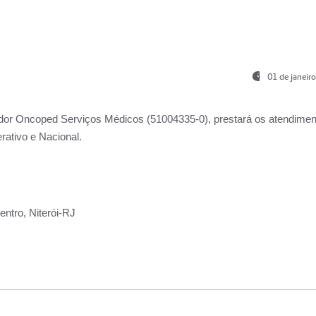
01 de janeir
ador
Oncoped Serviços Médicos
(51004335-0), prestará os atendime
rativo e Nacional.
ntro, Niterói-RJ