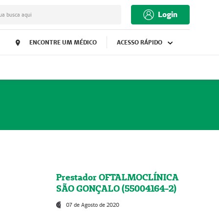
Login
ua busca aqui
ENCONTRE UM MÉDICO
ACESSO RÁPIDO
Prestador OFTALMOCLÍNICA
SÃO GONÇALO (55004164-2)
07 de Agosto de 2020