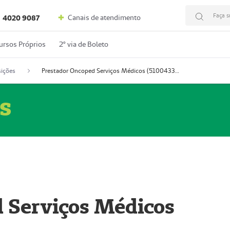
Faça s
Canais de atendimento
4020 9087
ursos Próprios
2º via de Boleto
ições
Prestador Oncoped Serviços Médicos (51004335-0)
s
 Serviços Médicos