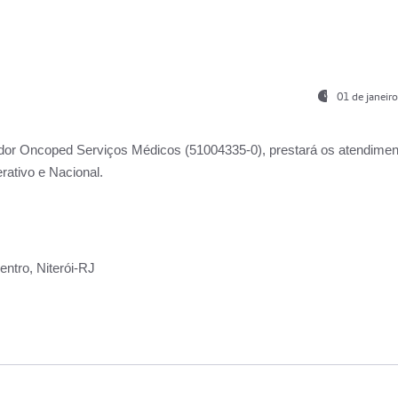
01 de janeir
ador
Oncoped Serviços Médicos
(51004335-0), prestará os atendime
rativo e Nacional.
ntro, Niterói-RJ