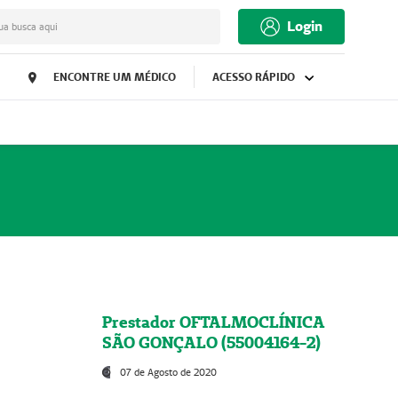
Login
ua busca aqui
ENCONTRE UM MÉDICO
ACESSO RÁPIDO
Prestador OFTALMOCLÍNICA
SÃO GONÇALO (55004164-2)
07 de Agosto de 2020