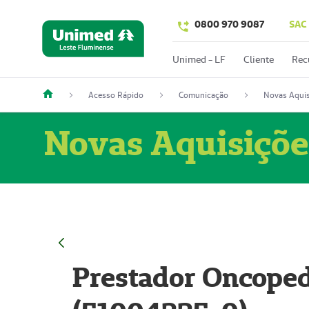
0800 970 9087
SAC
Unimed - LF
Cliente
Rec
Acesso Rápido
Comunicação
Novas Aquis
Novas Aquisiçõe
Prestador Oncoped