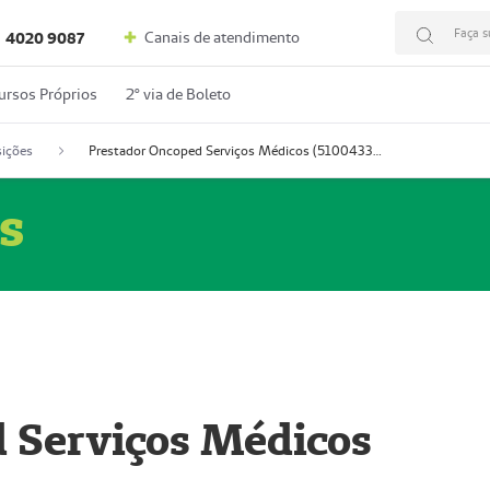
Faça s
Canais de atendimento
4020 9087
ursos Próprios
2º via de Boleto
ições
Prestador Oncoped Serviços Médicos (51004335-0)
s
 Serviços Médicos