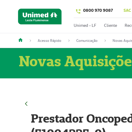
0800 970 9087
SAC
Unimed - LF
Cliente
Rec
Acesso Rápido
Comunicação
Novas Aquis
Novas Aquisiçõe
Prestador Oncoped