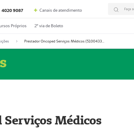
Faça s
Canais de atendimento
4020 9087
ursos Próprios
2º via de Boleto
ições
Prestador Oncoped Serviços Médicos (51004335-0)
s
 Serviços Médicos