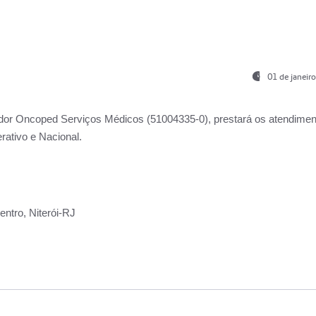
01 de janeir
ador
Oncoped Serviços Médicos
(51004335-0), prestará os atendime
rativo e Nacional.
ntro, Niterói-RJ