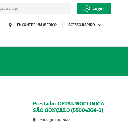
Login
ua busca aqui
ENCONTRE UM MÉDICO
ACESSO RÁPIDO
Prestador OFTALMOCLÍNICA
SÃO GONÇALO (55004164-2)
07 de Agosto de 2020