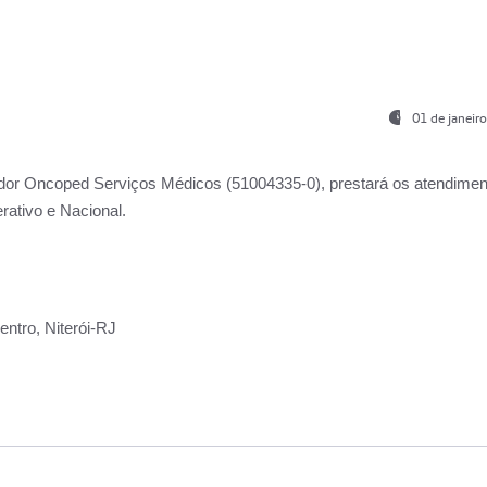
01 de janeir
ador
Oncoped Serviços Médicos
(51004335-0), prestará os atendime
rativo e Nacional.
ntro, Niterói-RJ