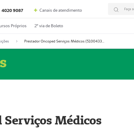
Faça s
Canais de atendimento
4020 9087
ursos Próprios
2º via de Boleto
ições
Prestador Oncoped Serviços Médicos (51004335-0)
s
 Serviços Médicos