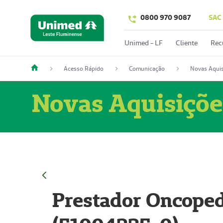
0800 970 9087
SAC
Unimed - LF
Cliente
Rec
Acesso Rápido
Comunicação
Novas Aquis
Novas Aquisiçõe
Prestador Oncoped