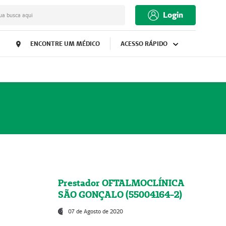
Login
ua busca aqui
ENCONTRE UM MÉDICO
ACESSO RÁPIDO
Prestador OFTALMOCLÍNICA
SÃO GONÇALO (55004164-2)
07 de Agosto de 2020