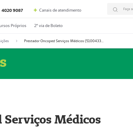
Faça s
Canais de atendimento
4020 9087
ursos Próprios
2º via de Boleto
ições
Prestador Oncoped Serviços Médicos (51004335-0)
s
 Serviços Médicos