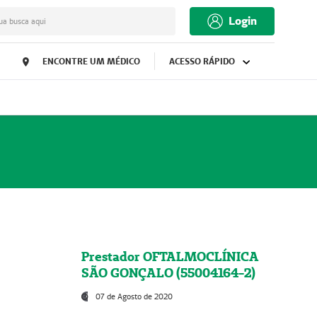
Login
ua busca aqui
ENCONTRE UM MÉDICO
ACESSO RÁPIDO
Prestador OFTALMOCLÍNICA
SÃO GONÇALO (55004164-2)
07 de Agosto de 2020