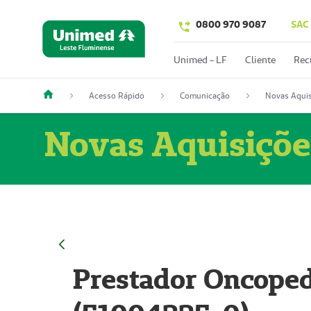
0800 970 9087
SAC
Unimed - LF
Cliente
Rec
Acesso Rápido
Comunicação
Novas Aquis
Novas Aquisiçõe
Prestador Oncoped