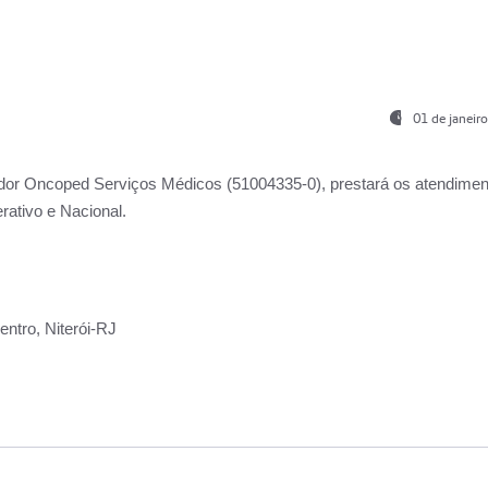
01 de janeir
ador
Oncoped Serviços Médicos
(51004335-0), prestará os atendime
rativo e Nacional.
ntro, Niterói-RJ