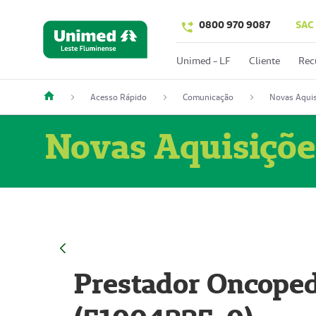
0800 970 9087
SAC
Unimed - LF
Cliente
Rec
Acesso Rápido
Comunicação
Novas Aquis
Novas Aquisiçõe
Prestador Oncoped