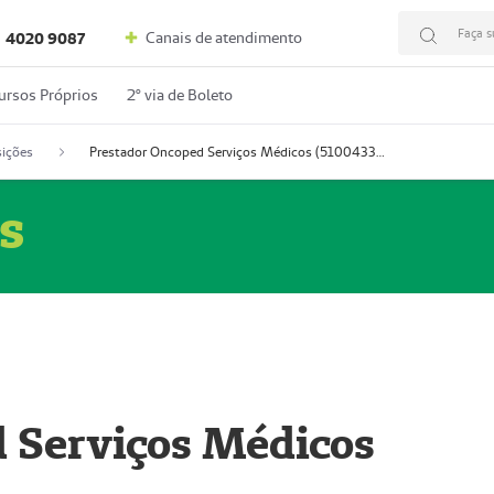
Faça s
Canais de atendimento
4020 9087
ursos Próprios
2º via de Boleto
ições
Prestador Oncoped Serviços Médicos (51004335-0)
s
 Serviços Médicos