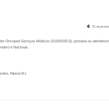
01 de janeir
ador
Oncoped Serviços Médicos
(51004335-0), prestará os atendime
rativo e Nacional.
ntro, Niterói-RJ