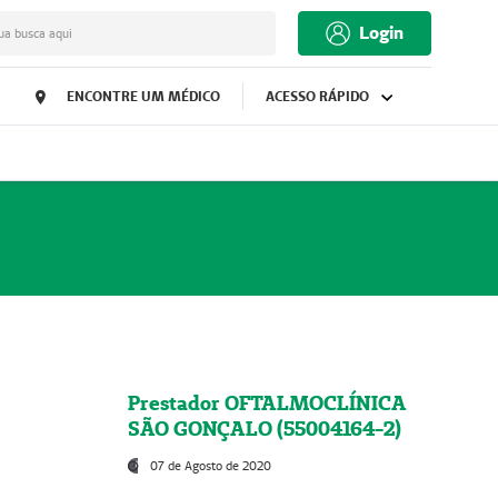
Login
ua busca aqui
ENCONTRE UM MÉDICO
ACESSO RÁPIDO
Prestador OFTALMOCLÍNICA
SÃO GONÇALO (55004164-2)
07 de Agosto de 2020