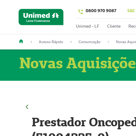
0800 970 9087
SAC
Unimed - LF
Cliente
Rec
Acesso Rápido
Comunicação
Novas Aquis
Novas Aquisiçõe
Prestador Oncoped