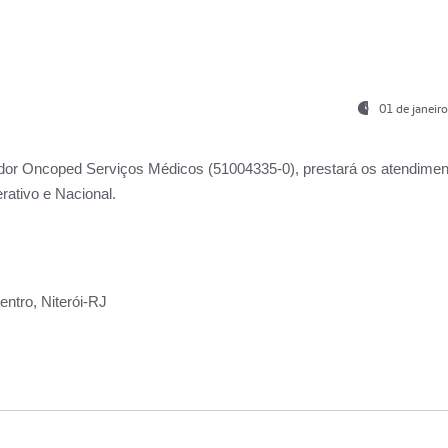
01 de janeir
ador
Oncoped Serviços Médicos
(51004335-0), prestará os atendime
rativo e Nacional.
ntro, Niterói-RJ