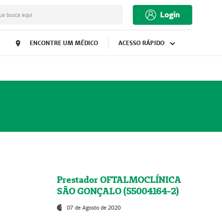
Login
ua busca aqui
ENCONTRE UM MÉDICO
ACESSO RÁPIDO
Prestador OFTALMOCLÍNICA
SÃO GONÇALO (55004164-2)
07 de Agosto de 2020