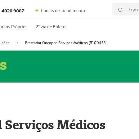
Faça s
Canais de atendimento
4020 9087
ursos Próprios
2º via de Boleto
ições
Prestador Oncoped Serviços Médicos (51004335-0)
s
 Serviços Médicos