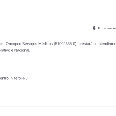
01 de janeir
ador
Oncoped Serviços Médicos
(51004335-0), prestará os atendime
rativo e Nacional.
ntro, Niterói-RJ