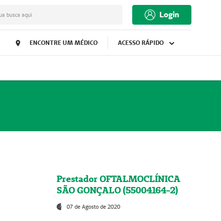
Login
ua busca aqui
ENCONTRE UM MÉDICO
ACESSO RÁPIDO
Prestador OFTALMOCLÍNICA
SÃO GONÇALO (55004164-2)
07 de Agosto de 2020