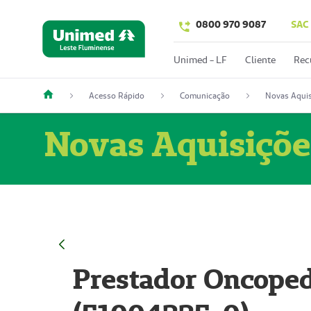
0800 970 9087
SAC
Unimed - LF
Cliente
Rec
Acesso Rápido
Comunicação
Novas Aquis
Novas Aquisiçõe
Prestador Oncoped