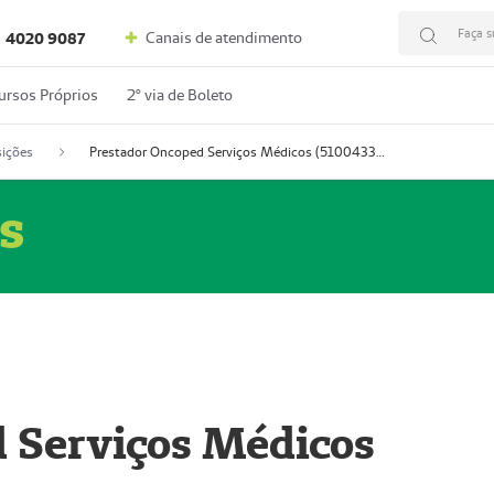
Faça s
Canais de atendimento
4020 9087
ursos Próprios
2º via de Boleto
ições
Prestador Oncoped Serviços Médicos (51004335-0)
s
 Serviços Médicos