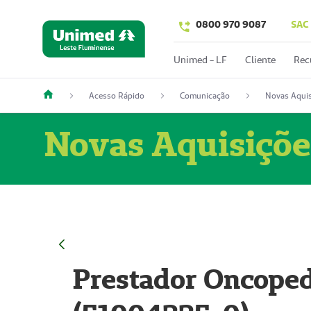
0800 970 9087
SAC
Unimed - LF
Cliente
Rec
Acesso Rápido
Comunicação
Novas Aquis
Novas Aquisiçõe
Prestador Oncoped