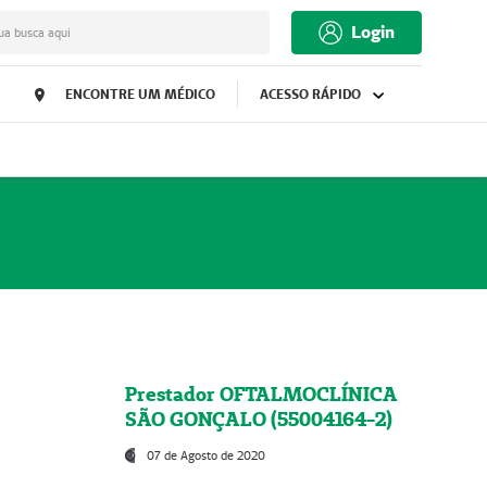
Login
ua busca aqui
ENCONTRE UM MÉDICO
ACESSO RÁPIDO
Prestador OFTALMOCLÍNICA
SÃO GONÇALO (55004164-2)
07 de Agosto de 2020