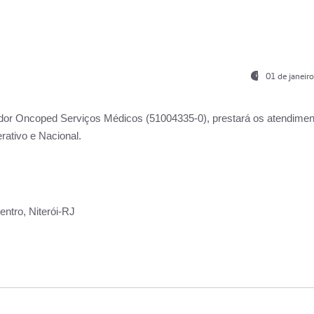
01 de janeir
ador
Oncoped Serviços Médicos
(51004335-0), prestará os atendime
rativo e Nacional.
ntro, Niterói-RJ