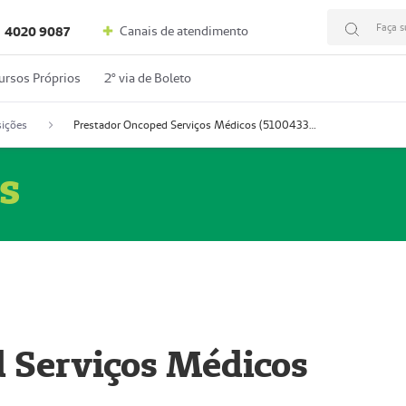
Faça s
Canais de atendimento
4020 9087
ursos Próprios
2º via de Boleto
ições
Prestador Oncoped Serviços Médicos (51004335-0)
s
 Serviços Médicos