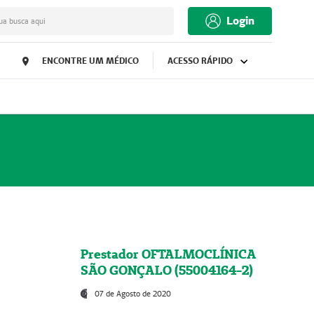
Login
ua busca aqui
ENCONTRE UM MÉDICO
ACESSO RÁPIDO
Prestador OFTALMOCLÍNICA
SÃO GONÇALO (55004164-2)
07 de Agosto de 2020