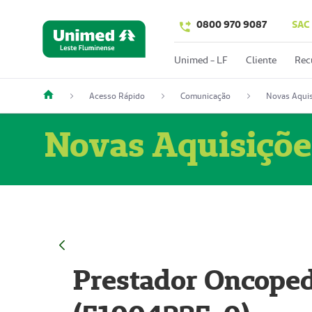
0800 970 9087
SAC
Unimed - LF
Cliente
Rec
Acesso Rápido
Comunicação
Novas Aquis
Novas Aquisiçõe
Prestador Oncoped