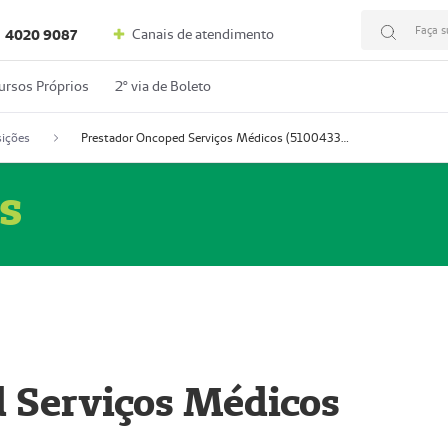
Faça s
Canais de atendimento
4020 9087
ursos Próprios
2º via de Boleto
ições
Prestador Oncoped Serviços Médicos (51004335-0)
s
 Serviços Médicos