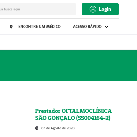
Login
ua busca aqui
ENCONTRE UM MÉDICO
ACESSO RÁPIDO
Prestador OFTALMOCLÍNICA
SÃO GONÇALO (55004164-2)
07 de Agosto de 2020