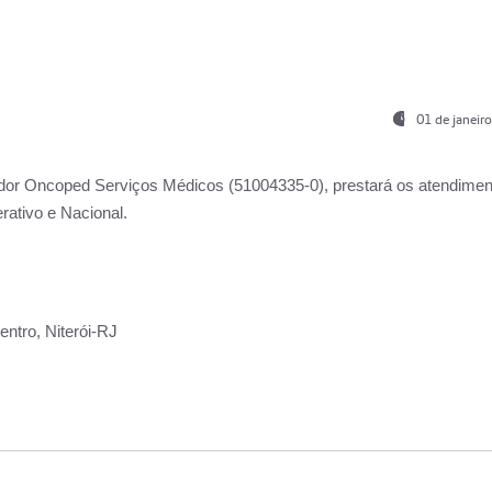
01 de janeir
ador
Oncoped Serviços Médicos
(51004335-0), prestará os atendime
rativo e Nacional.
ntro, Niterói-RJ