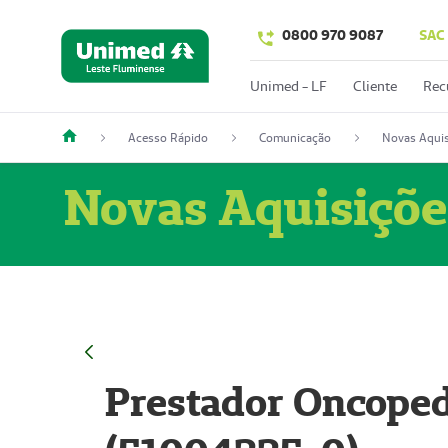
0800 970 9087
SAC
Unimed - LF
Cliente
Rec
Acesso Rápido
Comunicação
Novas Aquis
Novas Aquisiçõe
Prestador Oncoped