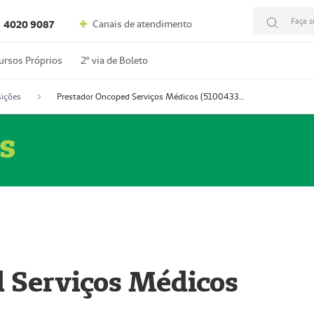
Faça s
Canais de atendimento
4020 9087
ursos Próprios
2º via de Boleto
ições
Prestador Oncoped Serviços Médicos (51004335-0)
s
 Serviços Médicos