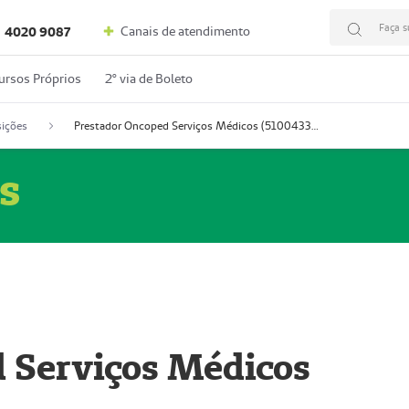
Faça s
Canais de atendimento
4020 9087
ursos Próprios
2º via de Boleto
ições
Prestador Oncoped Serviços Médicos (51004335-0)
s
 Serviços Médicos