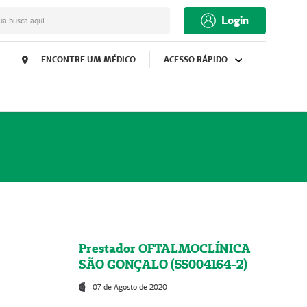
Login
ua busca aqui
ENCONTRE UM MÉDICO
ACESSO RÁPIDO
Prestador OFTALMOCLÍNICA
SÃO GONÇALO (55004164-2)
07 de Agosto de 2020