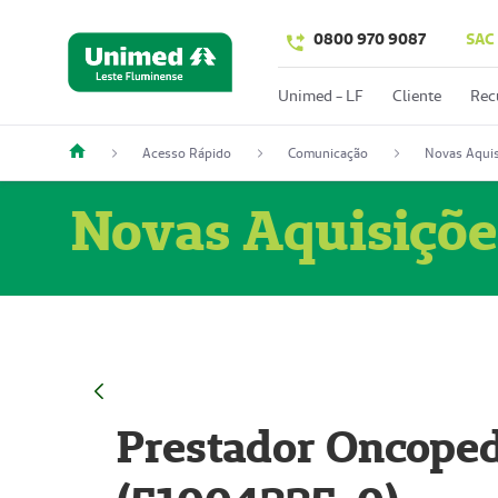
0800 970 9087
SAC
Unimed - LF
Cliente
Rec
Acesso Rápido
Comunicação
Novas Aquis
Novas Aquisiçõe
Prestador Oncoped