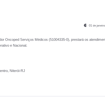
01 de janeir
ador
Oncoped Serviços Médicos
(51004335-0), prestará os atendime
rativo e Nacional.
ntro, Niterói-RJ