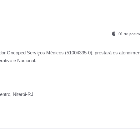
01 de janeir
ador
Oncoped Serviços Médicos
(51004335-0), prestará os atendime
rativo e Nacional.
ntro, Niterói-RJ