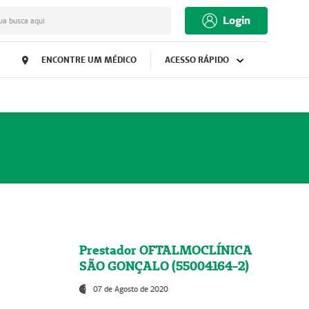
Login
ua busca aqui
ENCONTRE UM MÉDICO
ACESSO RÁPIDO
Prestador OFTALMOCLÍNICA
SÃO GONÇALO (55004164-2)
07 de Agosto de 2020