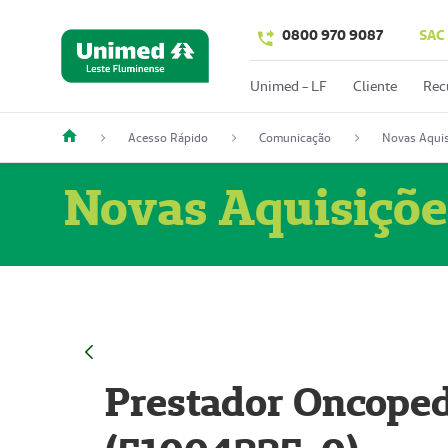
0800 970 9087
SAC
Unimed - LF
Cliente
Rec
Acesso Rápido
Comunicação
Novas Aquis
Novas Aquisiçõe
Prestador Oncoped