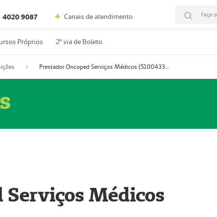
Faça s
Canais de atendimento
4020 9087
ursos Próprios
2º via de Boleto
ições
Prestador Oncoped Serviços Médicos (51004335-0)
s
 Serviços Médicos