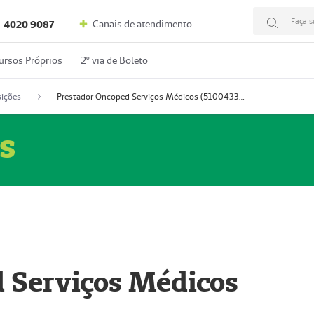
Faça s
Canais de atendimento
4020 9087
ursos Próprios
2º via de Boleto
ições
Prestador Oncoped Serviços Médicos (51004335-0)
s
 Serviços Médicos