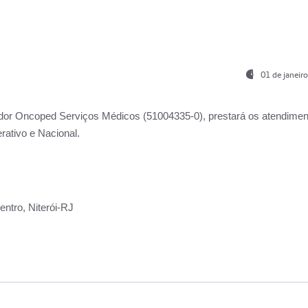
01 de janeir
ador
Oncoped Serviços Médicos
(51004335-0), prestará os atendime
rativo e Nacional.
ntro, Niterói-RJ