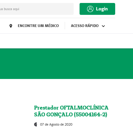
Login
ua busca aqui
ENCONTRE UM MÉDICO
ACESSO RÁPIDO
Prestador OFTALMOCLÍNICA
SÃO GONÇALO (55004164-2)
07 de Agosto de 2020