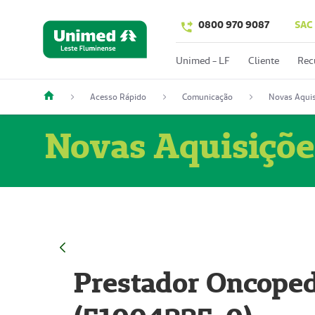
0800 970 9087
SAC
Unimed - LF
Cliente
Rec
Acesso Rápido
Comunicação
Novas Aquis
Novas Aquisiçõe
Prestador Oncoped