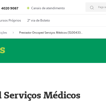
Faça s
Canais de atendimento
4020 9087
ursos Próprios
2º via de Boleto
ições
Prestador Oncoped Serviços Médicos (51004335-0)
s
 Serviços Médicos