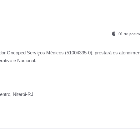
01 de janeir
ador
Oncoped Serviços Médicos
(51004335-0), prestará os atendime
rativo e Nacional.
ntro, Niterói-RJ