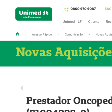
0800 970 9087
SAC
Unimed - LF
Cliente
Rec
Acesso Rápido
Comunicação
Novas Aquis
Novas Aquisiçõe
Prestador Oncoped