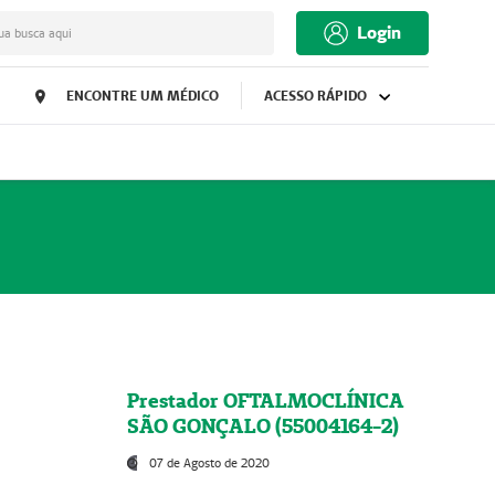
Login
ua busca aqui
ENCONTRE UM MÉDICO
ACESSO RÁPIDO
Prestador OFTALMOCLÍNICA
SÃO GONÇALO (55004164-2)
07 de Agosto de 2020