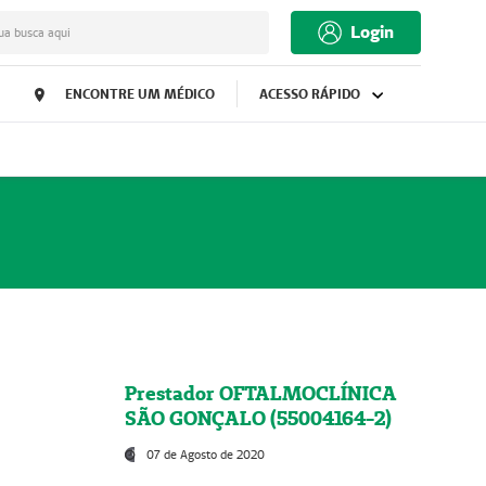
Login
ua busca aqui
ENCONTRE UM MÉDICO
ACESSO RÁPIDO
Prestador OFTALMOCLÍNICA
SÃO GONÇALO (55004164-2)
07 de Agosto de 2020