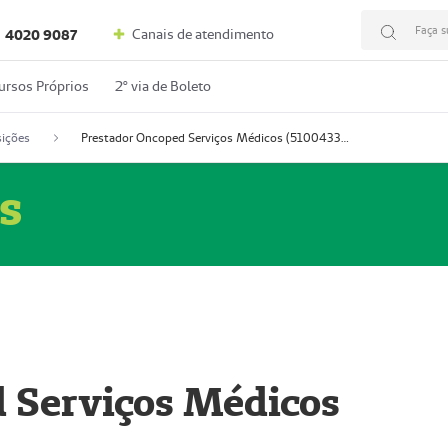
Faça s
Canais de atendimento
4020 9087
ursos Próprios
2º via de Boleto
ições
Prestador Oncoped Serviços Médicos (51004335-0)
s
 Serviços Médicos