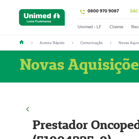
0800 970 9087
SAC
Unimed - LF
Cliente
Rec
Acesso Rápido
Comunicação
Novas Aquis
Novas Aquisiçõe
Prestador Oncoped