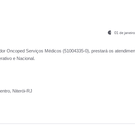
01 de janeir
ador
Oncoped Serviços Médicos
(51004335-0), prestará os atendime
rativo e Nacional.
ntro, Niterói-RJ