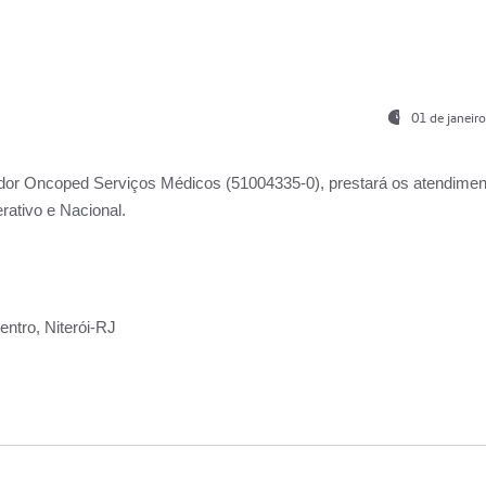
01 de janeir
ador
Oncoped Serviços Médicos
(51004335-0), prestará os atendime
rativo e Nacional.
ntro, Niterói-RJ