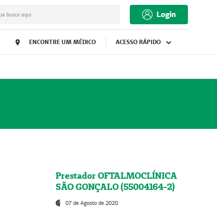
Login
ua busca aqui
ENCONTRE UM MÉDICO
ACESSO RÁPIDO
Prestador OFTALMOCLÍNICA
SÃO GONÇALO (55004164-2)
07 de Agosto de 2020