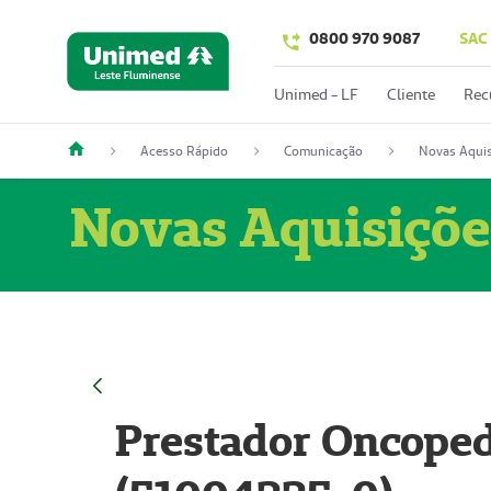
0800 970 9087
SAC
Unimed - LF
Cliente
Rec
Acesso Rápido
Comunicação
Novas Aquis
Novas Aquisiçõe
Prestador Oncoped