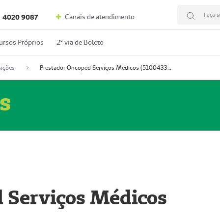
Faça s
Canais de atendimento
4020 9087
ursos Próprios
2º via de Boleto
ições
Prestador Oncoped Serviços Médicos (51004335-0)
s
 Serviços Médicos