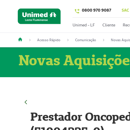
0800 970 9087
SAC
Unimed - LF
Cliente
Rec
Acesso Rápido
Comunicação
Novas Aquis
Novas Aquisiçõe
Prestador Oncoped