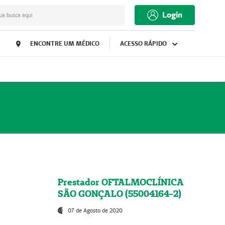
Login
ua busca aqui
ENCONTRE UM MÉDICO
ACESSO RÁPIDO
Prestador OFTALMOCLÍNICA
SÃO GONÇALO (55004164-2)
07 de Agosto de 2020