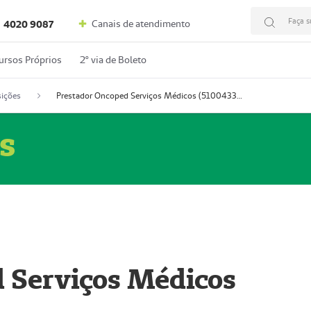
Faça s
Canais de atendimento
4020 9087
ursos Próprios
2º via de Boleto
ições
Prestador Oncoped Serviços Médicos (51004335-0)
s
 Serviços Médicos