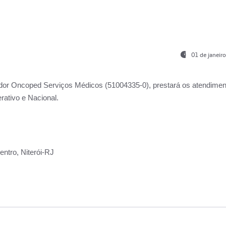
01 de janeir
ador
Oncoped Serviços Médicos
(51004335-0), prestará os atendime
rativo e Nacional.
ntro, Niterói-RJ