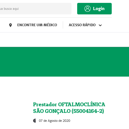
Login
ua busca aqui
ENCONTRE UM MÉDICO
ACESSO RÁPIDO
Prestador OFTALMOCLÍNICA
SÃO GONÇALO (55004164-2)
07 de Agosto de 2020