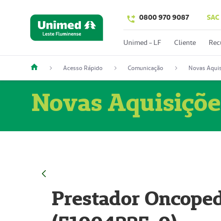
0800 970 9087
SAC
Unimed - LF
Cliente
Rec
Acesso Rápido
Comunicação
Novas Aquis
Novas Aquisiçõe
Prestador Oncoped