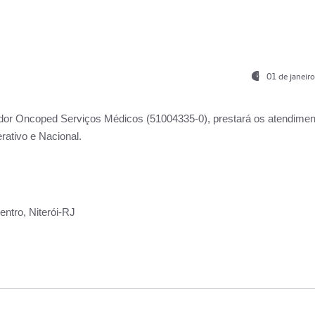
01 de janeir
ador
Oncoped Serviços Médicos
(51004335-0), prestará os atendime
rativo e Nacional.
ntro, Niterói-RJ