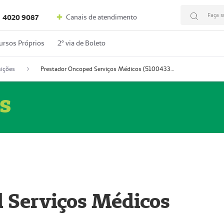
Faça s
Canais de atendimento
4020 9087
ursos Próprios
2º via de Boleto
ições
Prestador Oncoped Serviços Médicos (51004335-0)
s
 Serviços Médicos