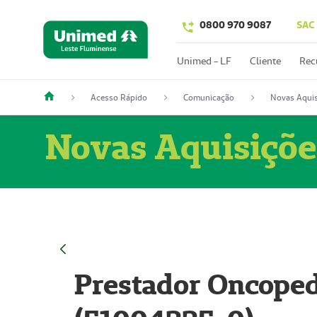
0800 970 9087
SAC
Unimed - LF
Cliente
Rec
Acesso Rápido
Comunicação
Novas Aquis
Novas Aquisiçõe
Prestador Oncoped