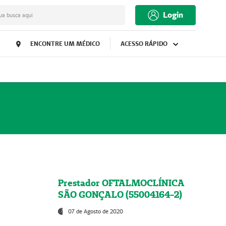
Login
ua busca aqui
ENCONTRE UM MÉDICO
ACESSO RÁPIDO
Prestador OFTALMOCLÍNICA
SÃO GONÇALO (55004164-2)
07 de Agosto de 2020