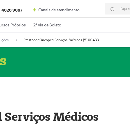
Faça s
Canais de atendimento
4020 9087
ursos Próprios
2º via de Boleto
ições
Prestador Oncoped Serviços Médicos (51004335-0)
s
 Serviços Médicos