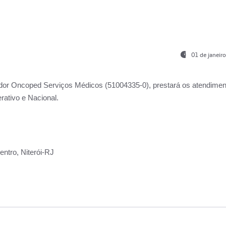
01 de janeir
ador
Oncoped Serviços Médicos
(51004335-0), prestará os atendime
rativo e Nacional.
ntro, Niterói-RJ